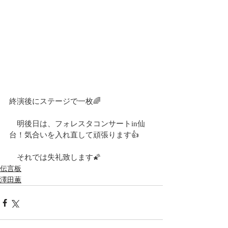
終演後にステージで一枚🌈
　明後日は、フォレスタコンサートin仙
台！気合いを入れ直して頑張ります👍
　それでは失礼致します🌠
伝言板
澤田薫