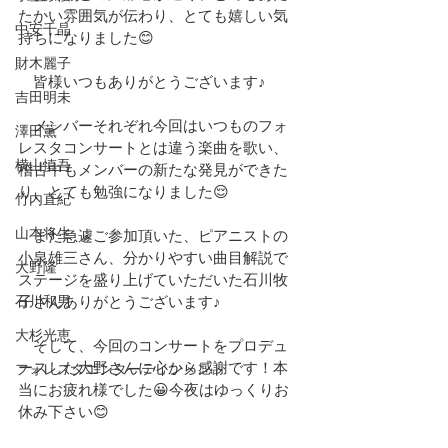
たかい雰囲気が伝わり、とても嬉しい気
中安千晶
持ちになりました😊
財木麗子
　皆様いつもありがとうございます♪
吉田明未
　メンバーそれぞれ今回はいつものフォ
澤田薫
レスタコンサートとは違う楽曲を歌い、
横山慎吾
稽古中もメンバーの新たな発見ができた
り、とても勉強になりました😌
竹内直紀
山本将生
　また急遽ご参加頂いた、ピアニストの
小泉雄三さん、分かりやすい曲目解説で
大野隆
ステージを盛り上げていただいた石川牧
石川和男
子さんありがとうございます♪
大杉光恵
　そして、今回のコンサートをプロデュ
ースした大野さんに心から感謝です！本
フォレスタエンターテインメント
当にお疲れ様でした😀今夜はゆっくりお
休み下さい😊