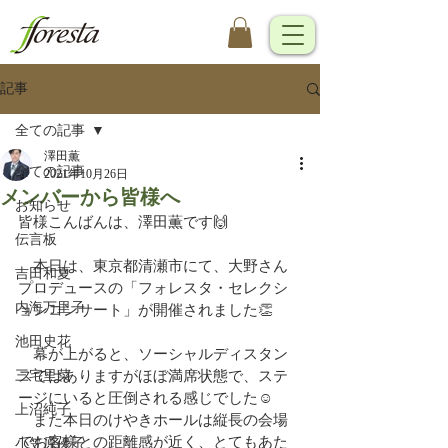
記事
全ての記事
澤田薫
全ての記事
2021年10月26日
メンバーから皆様へ
お知らせ
皆様こんばんは、澤田薫です🙌
伝言板
　本日は、東京都清瀬市にて、大野さん
吉田和夏
プロデュースの「フォレスタ・セレクシ
内海万里子
ョンコンサート」が開催されました👏
池田史花
　幕が上がると、ソーシャルディスタン
三宅里菜
スではありますがほぼ満席状態で、ステ
ージにいると圧倒される感じでした☺️
上沼純子
　また本日のけやきホールは縦長の会場
でお客様との距離感が近く、とてもあた
小笠原優子