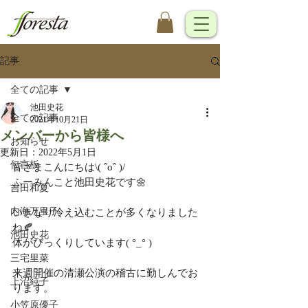
記事
全ての記事
池田史花
全ての記事
2021年10月21日
メンバーから皆様へ
お知らせ
更新日：
2022年5月1日
伝言板
皆さまこんにちは\( ˆoˆ )/
ふーみんこと池田史花です🌼
吉田和夏
内海万里子
いきなり冷え込むことが多くなりました
ね🍂
池田史花
体がびっくりしています( °_° )
三宅里菜
来週開催の清瀬公演の稽古に勤しんでお
上沼純子
ります。
小笠原優子