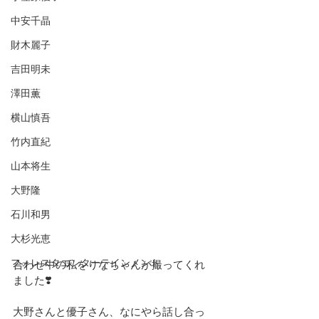
中安千晶
財木麗子
吉田明未
澤田薫
横山慎吾
竹内直紀
山本将生
大野隆
石川和男
大杉光恵
フォレスタエンターテインメント
合わせ中の私をりなちゃんが撮ってくれ
ました❣️
大野さんと優子さん、なにやら話し合っ