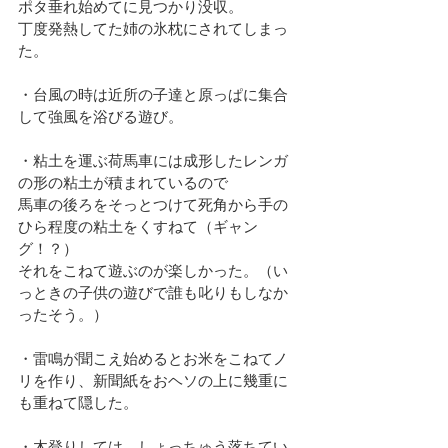
ポタ垂れ始めてに見つかり没収。
丁度発熱してた姉の氷枕にされてしまっ
た。
・台風の時は近所の子達と原っぱに集合
して強風を浴びる遊び。
・粘土を運ぶ荷馬車には成形したレンガ
の形の粘土が積まれているので
馬車の後ろをそっとつけて死角から手の
ひら程度の粘土をくすねて（ギャン
グ！？）
それをこねて遊ぶのが楽しかった。（い
っときの子供の遊びで誰も叱りもしなか
ったそう。）
・雷鳴が聞こえ始めるとお米をこねてノ
リを作り、新聞紙をおヘソの上に幾重に
も重ねて隠した。
・木登りしては、しょっちゅう落ちてい