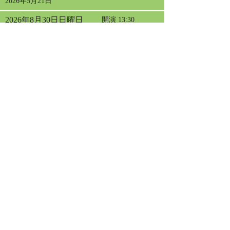
2026年5月21日
2026年8月30日日曜日
開演 13:30
能登半島地震災害支援 広島西南ロータリ
ークラブ創立40周年記念
フォレスタ チャリティコンサート in 広島
チケット発売
公演詳細
2026年3月31日
2026年9月2日水曜日
開演 13:30
フォレスタコンサート
in 厚木
チケット発売
公演詳細
2026年6月10日
2026年9月13日日曜日
開演 14:00
フォレスタコンサート
in 札幌
チケット発売
公演詳細
2026年4月30日
2026年9月20日日曜日
開演 13:30