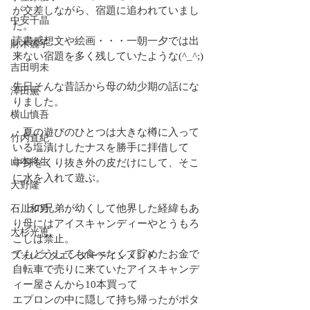
が交差しながら、宿題に追われていまし
中安千晶
た。
読書感想文や絵画・・・一朝一夕では出
財木麗子
来ない宿題を多く残していたような(^_^;)
吉田明未
先日そんな昔話から母の幼少期の話にな
澤田薫
りました。
横山慎吾
・夏の遊びのひとつは大きな樽に入って
竹内直紀
いる塩漬けしたナスを勝手に拝借して
山本将生
中身をくり抜き外の皮だけにして、そこ
に水を入れて遊ぶ。
大野隆
・上の兄弟が幼くして他界した経緯もあ
石川和男
り母にはアイスキャンディーやとうもろ
大杉光恵
こしは禁止。
でもどうしても食べたくて貯めたお金で
フォレスタエンターテインメント
自転車で売りに来ていたアイスキャンデ
ィー屋さんから10本買って
エプロンの中に隠して持ち帰ったがポタ