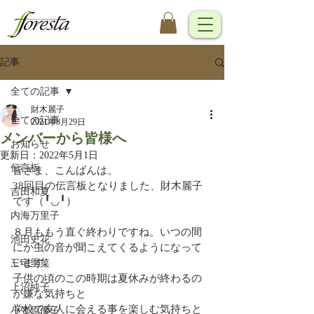
記事
全ての記事
財木麗子
全ての記事
2021年8月29日
メンバーから皆様へ
お知らせ
更新日：
2022年5月1日
伝言板
皆さま、こんばんは。
38回目の伝言板となりました、財木麗子
吉田和夏
です（╹◡╹）
内海万里子
８月ももう直ぐ終わりですね。いつの間
池田史花
にか虫の音が聞こえてくるようになって
います。
三宅里菜
子供の頃のこの時期は夏休みが終わるの
上沼純子
が嫌な気持ちと
学校で友人に会える事を楽しむ気持ちと
小笠原優子