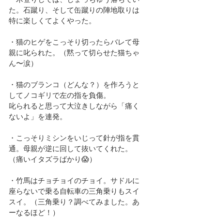
た。石蹴り、そして缶蹴りの陣地取りは
特に楽しくてよくやった。
・猫のヒゲをこっそり切ったらバレて母
親に叱られた。（黙って切らせた猫ちゃ
ん〜涙）
・猫のブランコ（どんな？）を作ろうと
してノコギリで左の指を負傷。
叱られると思って大泣きしながら「痛く
ないよ」を連発。
・こっそりミシンをいじって針が指を貫
通。母親が逆に回して抜いてくれた。
（痛いイタズラばかり😱）
・竹馬はチョチョイのチョイ。サドルに
座らないで乗る自転車の三角乗りもスイ
スイ。（三角乗り？調べてみました。あ
ーなるほど！）