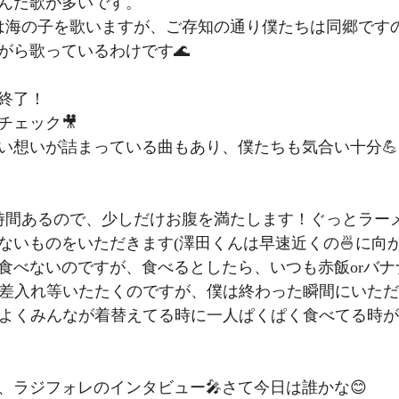
んだ歌が多いです。
は海の子を歌いますが、ご存知の通り僕たちは同郷です
がら歌っているわけです🌊
ル終了！
チェック🎥
い想いが詰まっている曲もあり、僕たちも気合い十分💪
時間あるので、少しだけお腹を満たします！ぐっとラーメ
ないものをいただきます(澤田くんは早速近くの🍜に向か
食べないのですが、食べるとしたら、いつも赤飯orバナナ
く差入れ等いたたくのですが、僕は終わった瞬間にいた
よくみんなが着替えてる時に一人ぱくぱく食べてる時
、ラジフォレのインタビュー🎤さて今日は誰かな😊