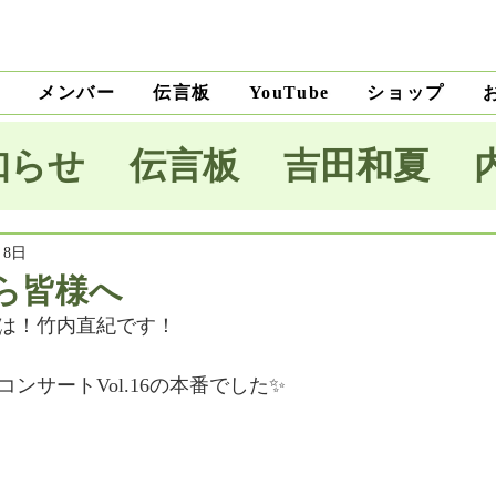
ト
メンバー
伝言板
ショップ
YouTube
知らせ
伝言板
吉田和夏
宅里菜
上沼純子
小笠原優
月8日
ら皆様へ
は！竹内直紀です！
木麗子
吉田明未
澤田薫
ンサートVol.16の本番でした✨
本将生
大野隆
石川和男