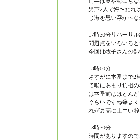
前半は夏や海にちな
男声2人で海〜われ
じ海を思い浮かべな
17時30分リハーサ
問題点をいろいろと
今回は牧子さんの熱
18時00分
さすがに本番まで2
て喉にあまり負担の
は本番前はほとんど
ぐらいですね😄よ
れが最高に上手い
18時30分
時間がありますので