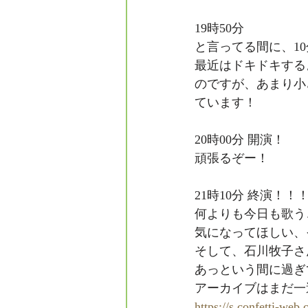
19時50分
と言ってる間に、1
最近はドキドキする
のですが、あまり小
ています！
20時00分 開演！
頑張るぞー！
21時10分 終演！！
何よりも今日も歌う
気になってほしい、
そして、石川牧子さ
あっという間に過ぎ
アーカイブはまだ一
https://s.confetti-web