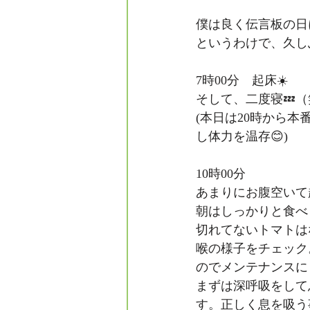
僕は良く伝言板の日
というわけで、久し
7時00分　起床☀️
そして、二度寝💤（
(本日は20時から
し体力を温存😊)
10時00分
あまりにお腹空いて
朝はしっかりと食べ
切れてないトマトは
喉の様子をチェック
のでメンテナンスに
まずは深呼吸をして
す。正しく息を吸う