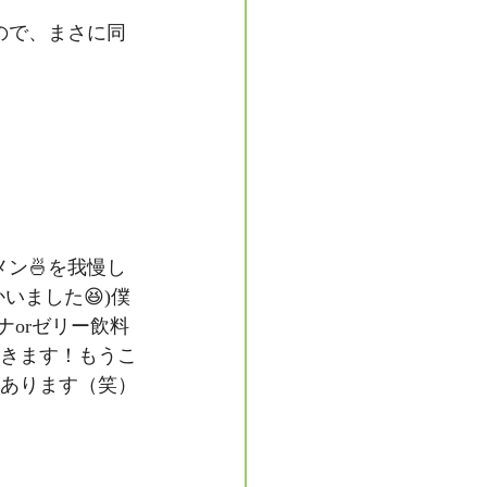
ので、まさに同
ン🍜を我慢し
いました😆)僕
orゼリー飲料
だきます！もうこ
があります（笑）