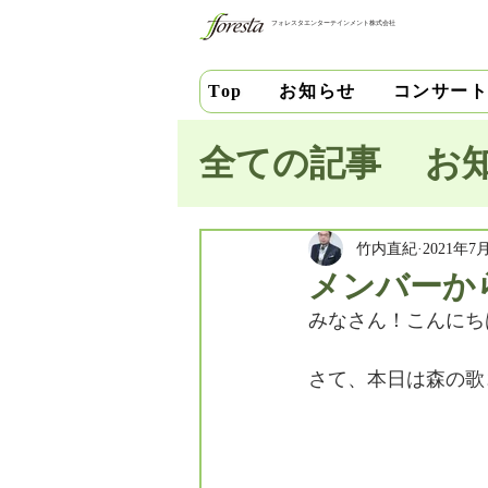
フォレスタエンターテインメント株式会社
お知らせ
コンサー
Top
全ての記事
お
池田史花
三
竹内直紀
2021年7
メンバーか
みなさん！こんにち
中安千晶
財
さて、本日は森の歌コ
竹内直紀
山