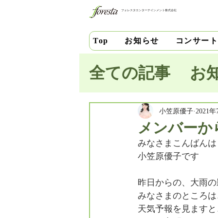
フォレスタエンターテインメント株式会社
お知らせ
コンサー
Top
全ての記事
お
池田史花
三
小笠原優子
2021
メンバーか
みなさまこんばんは
中安千晶
財
小笠原優子です
昨日からの、大雨の
竹内直紀
山
みなさまのところは
天気予報を見ますと