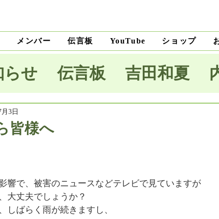
ト
メンバー
伝言板
ショップ
YouTube
知らせ
伝言板
吉田和夏
宅里菜
上沼純子
小笠原優
年7月3日
ら皆様へ
木麗子
吉田明未
澤田薫
影響で、被害のニュースなどテレビで見ていますが
本将生
大野隆
石川和男
、大丈夫でしょうか？
、しばらく雨が続きますし、