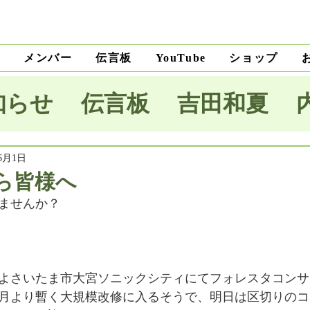
ト
メンバー
伝言板
ショップ
YouTube
知らせ
伝言板
吉田和夏
宅里菜
上沼純子
小笠原優
年6月1日
ら皆様へ
ませんか？
木麗子
吉田明未
澤田薫
本将生
大野隆
石川和男
よさいたま市大宮ソニックシティにてフォレスタコンサ
月より暫く大規模改修に入るそうで、明日は区切りのコ