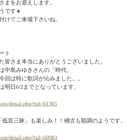
さまをお迎えします。
ンターテインメント
うです☀️
付けてご来場下さいね。
ート
た皆さま本当にありがとうございました。
は中島みゆきさんの「時代」
今回は特に歌詞が沁みました。。
は明日6/2までとなっています。　
.com/detail.php?tid=61365
15「低音三昧」も楽しみ！！稽古も順調のようです。
.com/detail.php?tid=60983