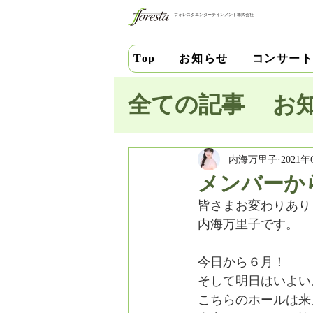
フォレスタエンターテインメント株式会社
お知らせ
コンサー
Top
全ての記事
お
池田史花
三
内海万里子
2021
メンバーか
皆さまお変わりあり
中安千晶
財
内海万里子です。
今日から６月！
竹内直紀
山
そして明日はいよい
こちらのホールは来