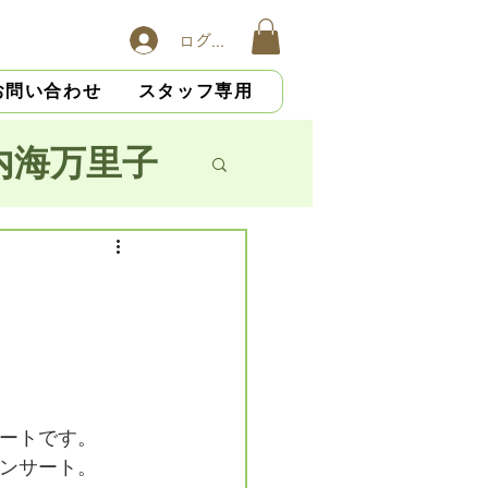
ログイン
お問い合わせ
スタッフ専用
内海万里子
子
横山慎吾
大杉光恵
ートです。
ンサート。