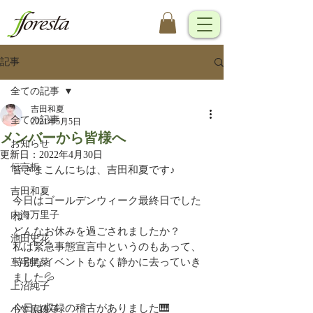
記事
全ての記事
吉田和夏
全ての記事
2021年5月5日
メンバーから皆様へ
お知らせ
更新日：
2022年4月30日
伝言板
皆さまこんにちは、吉田和夏です♪
吉田和夏
今日はゴールデンウィーク最終日でした
内海万里子
ね！
どんなお休みを過ごされましたか？
池田史花
私は緊急事態宣言中というのもあって、
特別なイベントもなく静かに去っていき
三宅里菜
ました💦
上沼純子
今日は収録の稽古がありました🎹
小笠原優子