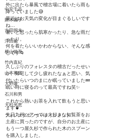
外に出たら暴風で稽古場に着いたら雨も
中安千晶
降っていました😅
最近はお天気の変化が目まぐるしいです
財木麗子
ね…
吉田明未
暑いと思ったら肌寒かったり、急な雨だ
ったり。
澤田薫
何を着たらいいかわからない、そんな感
横山慎吾
じです🌀
竹内直紀
久しぶりのフォレスタの稽古だったせい
山本将生
か、帰宅して少し疲れたなぁと思い、気
付いたらいつのまにか眠っていました💤
大野隆
眠い時に寝るのって最高ですね笑✨
石川和男
これから熱いお茶を入れて飲もうと思い
大杉光恵
ます🍵
先日九州ツアーでは大好きな知覧茶をお
フォレスタエンターテインメント
土産に買ったのですが、自分のお土産に
もう一つ屋久杉で作られた木のスプーン
を購入しました。