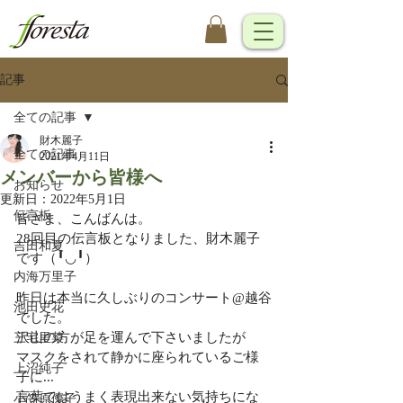
記事
全ての記事
財木麗子
全ての記事
2021年4月11日
メンバーから皆様へ
お知らせ
更新日：
2022年5月1日
伝言板
皆さま、こんばんは。
28回目の伝言板となりました、財木麗子
吉田和夏
です（╹◡╹）
内海万里子
昨日は本当に久しぶりのコンサート@越谷
池田史花
でした。
沢山の方が足を運んで下さいましたが
三宅里菜
マスクをされて静かに座られているご様
上沼純子
子に...
言葉ではうまく表現出来ない気持ちにな
小笠原優子