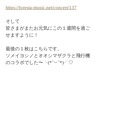
https://foresta-music.net/concert/137
そして
皆さまがまたお元気にこの１週間を過ご
せますように！
最後の１枚はこちらです。
ソメイヨシノとオオシマザクラと飛行機
のコラボでした〜╰(*´︶`*)╯♡