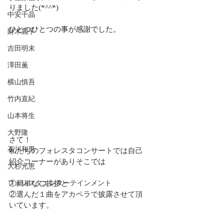
りました(*^^*)
中安千晶
ひとつひとつの事が感謝でした。
財木麗子
吉田明未
澤田薫
横山慎吾
竹内直紀
山本将生
大野隆
さて！
石川和男
私たちのフォレスタコンサートでは自己
紹介コーナーがありそこでは
大杉光恵
フォレスタエンターテインメント
①簡単なご挨拶と
②選んだ１曲をアカペラで披露させて頂
いています。