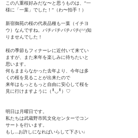
この八重桜好みだな〜と思うものは、”一
様に「一葉」でした！”（わ〜拍手！）
新宿御苑の桜の代表品種も一葉（イチヨ
ウ）なんですね。パチパチパチパチ(^^)知
りませんでした！
桜の季節もフィナーレに近付いて来てい
ますが、また来年を楽しみに待ちたいと
思います。
何もままらなかった去年より、今年は多
くの桜を見ることが出来たので
来年はもっともっと自由に安心して桜を
見に行けますように（╹◡╹）♡
明日は月曜日です。
私たちは武蔵野市民文化センターでコン
サートを行います。
もし...お許しになればいらして下さい♩