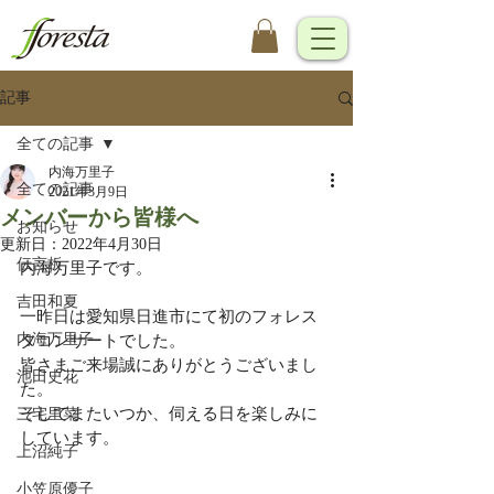
記事
全ての記事
内海万里子
全ての記事
2021年3月9日
メンバーから皆様へ
お知らせ
更新日：
2022年4月30日
伝言板
内海万里子です。
吉田和夏
一昨日は愛知県日進市にて初のフォレス
内海万里子
タコンサートでした。
皆さまご来場誠にありがとうございまし
池田史花
た。
そしてまたいつか、伺える日を楽しみに
三宅里菜
しています。
上沼純子
小笠原優子