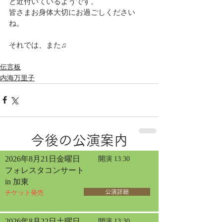
と近付いているようです。
皆さまお身体大切にお過ごしください
ね。
それでは、また♫
伝言板
内海万里子
今後の公演案内
2026年8月21日金曜日
開演 13:30
フォレスタコンサート
in 加東
チケット発売
公演詳細
2026年8月22日土曜日
開演 13:30