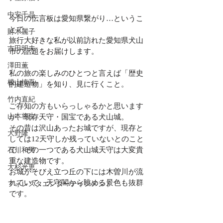
中安千晶
今日の伝言板は愛知県繋がり…というこ
とで、
財木麗子
旅行大好きな私が以前訪れた愛知県犬山
吉田明未
市の話題をお届けします。
澤田薫
私の旅の楽しみのひとつと言えば「歴史
横山慎吾
的建造物」を知り、見に行くこと。
竹内直紀
ご存知の方もいらっしゃるかと思います
山本将生
が、現存天守・国宝である犬山城。
その昔は沢山あったお城ですが、現存と
大野隆
しては12天守しか残っていないとのこと
で、その一つである犬山城天守は大変貴
石川和男
重な建造物です。
大杉光恵
お城がそびえ立つ丘の下には木曽川が流
れていて、天守閣から眺める景色も抜群
フォレスタエンターテインメント
です。