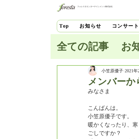
フォレスタエンターテインメント株式会社
お知らせ
コンサー
Top
全ての記事
お
池田史花
三
小笠原優子
2021年
メンバーか
みなさま
中安千晶
財
こんばんは。
小笠原優子です。
竹内直紀
山
暖かくなったり、寒
ごしですか？