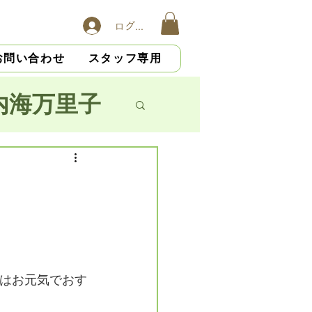
ログイン
お問い合わせ
スタッフ専用
内海万里子
子
横山慎吾
大杉光恵
はお元気でおす