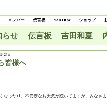
ト
メンバー
伝言板
ショップ
YouTube
知らせ
伝言板
吉田和夏
宅里菜
上沼純子
小笠原優
2月27日
ら皆様へ
木麗子
吉田明未
澤田薫
本将生
大野隆
石川和男
くなったり、不安定なお天気が続いてますが、みなさま