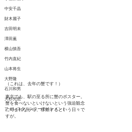
中安千晶
財木麗子
吉田明未
澤田薫
横山慎吾
竹内直紀
山本将生
大野隆
（これは、去年の蟹です！）
石川和男
東京でも、駅の至る所に蟹のポスター。
大杉光恵
蟹を食べないといけないという強迫観念
フォレスタエンターテインメント
に苛まれながら、移動するという日々で
すが。