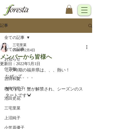
記事
全ての記事
三宅里菜
全ての記事
2020年12月4日
メンバーから皆様へ
お知らせ
更新日：
2022年5月1日
伝言板
この時期の福井県は、、、熱い！
なぜって。。。
吉田和夏
内海万里子
蟹ですよ！蟹が解禁され、シーズンのス
タートです🦀
池田史花
三宅里菜
上沼純子
小笠原優子