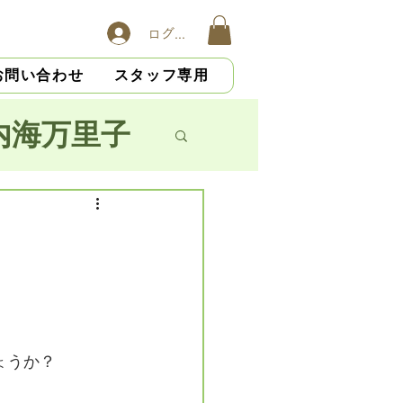
ログイン
お問い合わせ
スタッフ専用
内海万里子
子
横山慎吾
大杉光恵
ょうか？