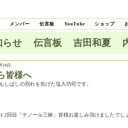
ト
メンバー
伝言板
ショップ
YouTube
知らせ
伝言板
吉田和夏
宅里菜
上沼純子
小笠原優
0月16日
ら皆様へ
もしばしの別れを告げた塩入功司です。
木麗子
吉田明未
澤田薫
本将生
大野隆
石川和男
ト2回目「テノール三昧」皆様お楽しみ頂けましたでし