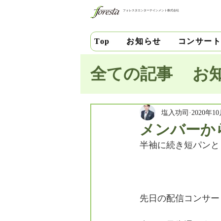
フォレスタエンターテインメント株式会社
お知らせ
コンサー
Top
全ての記事
お
池田史花
三
塩入功司
2020年1
メンバーか
半袖に続き短パンと
中安千晶
財
竹内直紀
山
先日の配信コンサー