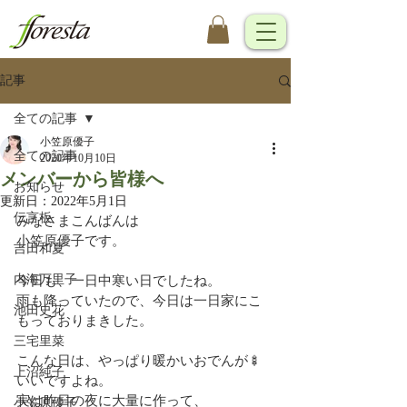
記事
全ての記事
小笠原優子
全ての記事
2020年10月10日
メンバーから皆様へ
お知らせ
更新日：
2022年5月1日
伝言板
みなさまこんばんは
小笠原優子です。
吉田和夏
内海万里子
今日も、一日中寒い日でしたね。
雨も降っていたので、今日は一日家にこ
池田史花
もっておりまきした。
三宅里菜
こんな日は、やっぱり暖かいおでんが🍢
上沼純子
いいですよね。
実は昨日の夜に大量に作って、
小笠原優子