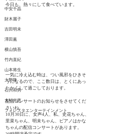
今日も、熱々にして食べています。
中安千晶
財木麗子
吉田明未
澤田薫
横山慎吾
竹内直紀
山本将生
一気に冷え込む時は、つい風邪をひきそ
大野隆
うになるので、ここ数日は、とくにあっ
たかくして過ごしております。
石川和男
大杉光恵
配信コンサートのお知らせをさせてくだ
さいね。
フォレスタエンターテインメント
10月30日に、女声4人、私、史花ちゃん、
里菜ちゃん、明未ちゃん、ピアノはかな
ちゃんの配信コンサートがあります。