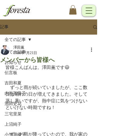
記事
全ての記事
澤田薫
全ての記事
2020年7月21日
メンバーから皆様へ
お知らせ
皆様こんばんは。澤田薫です😃
伝言板
吉田和夏
　ずっと雨が続いていましたが、ここ数
内海万里子
日は晴れの日が増えてきました。そして
蒸し暑いですが、熱中症に気をつけない
池田史花
といけない時期ですね！
三宅里菜
上沼純子
　ずっと雨が降っていたので、我が家の
小笠原優子