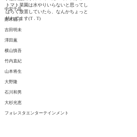
トマト菜園は水やりいらないと思ってし
中安千晶
ばらく放置していたら、なんかちょっと
枯れてます(T . T)
財木麗子
吉田明未
澤田薫
横山慎吾
竹内直紀
山本将生
大野隆
石川和男
大杉光恵
フォレスタエンターテインメント