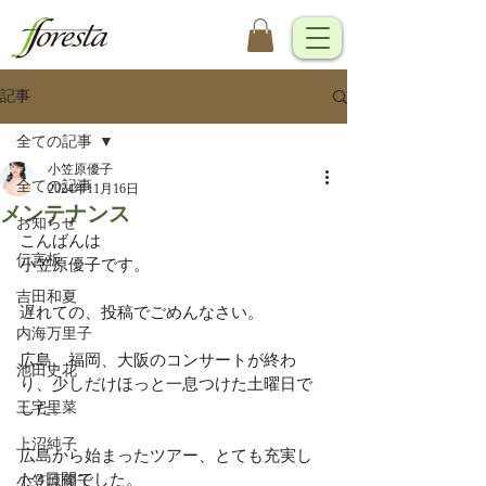
記事
全ての記事
小笠原優子
全ての記事
2024年11月16日
メンテナンス
お知らせ
こんばんは
伝言板
小笠原優子です。
吉田和夏
遅れての、投稿でごめんなさい。
内海万里子
広島、福岡、大阪のコンサートが終わ
池田史花
り、少しだけほっと一息つけた土曜日で
三宅里菜
した。
上沼純子
広島から始まったツアー、とても充実し
た3日間でした。
小笠原優子