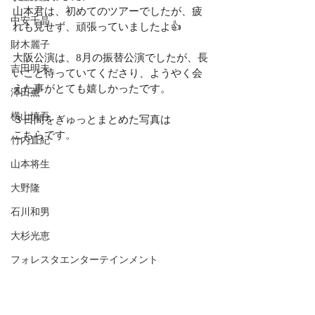
山本君は、初めてのツアーでしたが、疲
中安千晶
れも見せず、頑張っていましたよ👍
財木麗子
大阪公演は、8月の振替公演でしたが、長
吉田明未
いこと待っていてくださり、ようやく会
えた事がとても嬉しかったです。
澤田薫
横山慎吾
３日間をぎゅっとまとめた写真は
こちらです。
竹内直紀
山本将生
大野隆
石川和男
大杉光恵
フォレスタエンターテインメント