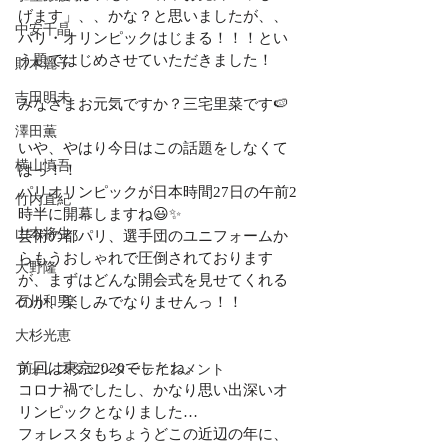
げます」、、かな？と思いましたが、、
中安千晶
パリ・オリンピックはじまる！！！とい
う題ではじめさせていただきました！
財木麗子
吉田明未
みなさまお元気ですか？三宅里菜です🍉
澤田薫
いや、やはり今日はこの話題をしなくて
横山慎吾
はっ！！
パリオリンピックが日本時間27日の午前2
竹内直紀
時半に開幕しますね😃✨
山本将生
芸術の都パリ、選手団のユニフォームか
らもうおしゃれで圧倒されております
大野隆
が、まずはどんな開会式を見せてくれる
石川和男
のか、楽しみでなりませんっ！！
大杉光恵
前回は東京2020でしたね。
フォレスタエンターテインメント
コロナ禍でしたし、かなり思い出深いオ
リンピックとなりました…
フォレスタもちょうどこの近辺の年に、