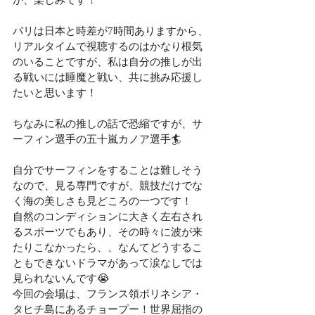
か、楽しみです！
パリは日本と時差が7時間ありますから、
リアルタイムで視聴するのはかなり根気
のいることですが、私は自分の推しが出
る戦いには睡魔と戦い、共に挑み応援し
たいと思います！
ちなみに私の推しの話で恐縮ですが、サ
ーフィン選手の五十嵐カノア選手🏄
自分でサーフィンをすることは難しそう
なので、見る専門ですが、競技だけでな
く海の美しさも見どころの一つです！
自然のコンディションに大きく左右され
るスポーツでもあり、その時々に波が来
たりこなかったら、、なんてどうするこ
ともできないドラマがあって涙なしでは
見られないんです😭
今回の会場は、フランス領ポリネシア・
タヒチ島にあるチョープー！世界屈指の