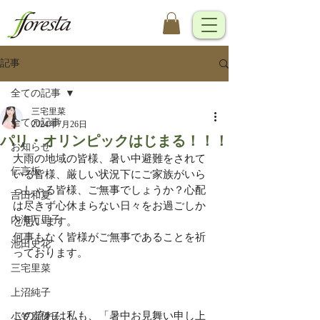
記事
全ての記事
三宅里菜
全ての記事
2024年7月26日
パリ・オリンピックはじまる！！！
お知らせ
大雨の地域の皆様、暑い中避難をされて
伝言板
いる皆様、厳しい状況下にご家族がいら
っしゃる皆様、ご無事でしょうか？心配
吉田和夏
は尽きず心休まらない日々をお過ごしか
内海万里子
と思います。
何事もなく皆様がご無事であることを祈
池田史花
っております。
三宅里菜
上沼純子
この流れは私も、「暑中お見舞い申し上
小笠原優子