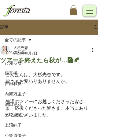
記事
全ての記事
大杉光恵
全ての記事
2023年10月2日
ツアーを終えたら秋が…🎑🍂
お知らせ
伝言板
こんばんは、大杉光恵です。
皆さまお変わりありませんか。
吉田和夏
内海万里子
先週のツアーにお越しくださった皆さ
池田史花
ま、応援くださった皆さま、本当にあり
三宅里菜
がとうございました。
上沼純子
小笠原優子