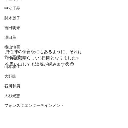
中安千晶
財木麗子
吉田明未
澤田薫
横山慎吾
男性陣の伝言板にもあるように、それは
竹内直紀
それは素晴らしい3日間となりました✨
今思い出しても涙腺が緩みます😢😌
山本将生
大野隆
石川和男
大杉光恵
フォレスタエンターテインメント