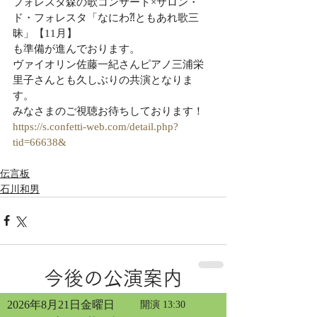
フォレスタ森の歌コンサート×サロン・
ド・フォレスタ「なにわ⁈ともあれ歌三
昧」【11月】
も準備が進んでおります。
ヴァイオリン佐藤一紀さんピアノ三浦栄
里子さんとも久しぶりの共演となりま
す。
みなさまのご視聴お待ちしております！
https://s.confetti-web.com/detail.php?
tid=66638&
伝言板
石川和男
今後の公演案内
2026年8月21日金曜日
開演 13:30