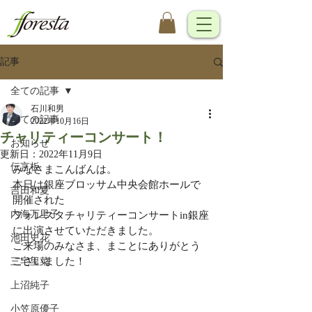
記事
全ての記事
石川和男
全ての記事
2022年10月16日
チャリティーコンサート！
お知らせ
更新日：
2022年11月9日
伝言板
みなさまこんばんは。
本日は銀座ブロッサム中央会館ホールで
吉田和夏
開催された
内海万里子
フォレスタチャリティーコンサートin銀座
に出演させていただきました。
池田史花
ご来場のみなさま、まことにありがとう
ございました！
三宅里菜
上沼純子
小笠原優子