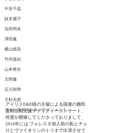
中安千晶
財木麗子
吉田明未
澤田薫
横山慎吾
竹内直紀
山本将生
大野隆
石川和男
大杉光恵
アイリスE&E様の主催による国連の難民
フォレスタエンターテインメント
援助活動支援チャリティーコンサート、
何度か開催してくださっておりまして、
2016年には フォレスタ加入前の私とチェ
ロとヴァイオリンのトリオで出演させて