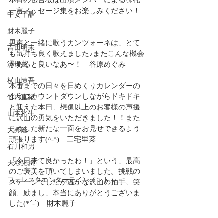
本日の伝言板は出演メンバーによる御礼
一言メッセージ集をお楽しみください！
中安千晶
財木麗子
男声と一緒に歌うカンツォーネは、とて
吉田明未
も気持ち良く歌えました♪またこんな機会
澤田薫
があると良いなあ〜！　谷原めぐみ
横山慎吾
本番までの日々を日めくりカレンダーの
ようにカウントダウンしながらドキドキ
竹内直紀
と迎えた本日、想像以上のお客様の声援
山本将生
に沢山の勇気をいただきました！！また
こうした新たな一面をお見せできるよう
大野隆
頑張ります(^-^)　三宅里菜
石川和男
「今日来て良かったわ！」という、最高
大杉光恵
のご褒美を頂いてしまいました。挑戦の
フォレスタエンターテインメント
ステージでしたが温かな沢山の拍手、笑
顔、励まし、本当にありがとうございま
した(*´-`)　財木麗子