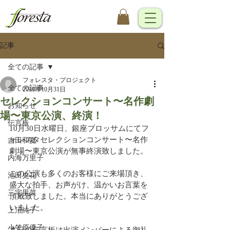
記事
全ての記事
フォレスタ・プロジェクト
全ての記事
2019年10月31日
セレクションコンサート〜名作劇
お知らせ
場〜東京公演、終演！
伝言板
10月30日水曜日、銀座ブロッサムにてフ
ォレスタセレクションコンサート〜名作
吉田和夏
劇場〜東京公演が無事終演致しました。
内海万里子
この公演も多くのお客様にご来場頂き、
池田史花
盛大な拍手、お声がけ、温かいお言葉を
三宅里菜
頂戴致しました。本当にありがとうござ
いました。
上沼純子
小笠原優子