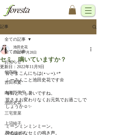
記事
全ての記事
池田史花
全ての記事
2022年7月28日
セミ、鳴いていますか？
お知らせ
更新日：
2022年11月9日
伝言板
皆さまこんにちは(⋆ᵕᴗᵕ⋆).+*
ふーみんこと池田史花です🌼
吉田和夏
内海万里子
毎日とても暑いですね。
皆さまお変わりなくお元気でお過ごしで
池田史花
しょうか☺️✨
三宅里菜
上沼純子
ミーンミンミンミーン。
降るようなセミの鳴き声。
小笠原優子