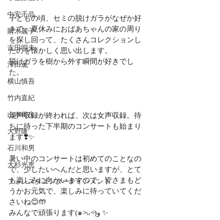
中安千晶
子どもの頃、セミの脱けガラがなぜか好
きで、夏休みにおばあちゃんの家の周り
財木麗子
を探し回って、たくさんコレクションし
吉田明未
たのを懐かしく思い出します。
脱けガラを樹から外す瞬間が好きでし
澤田薫
た。
横山慎吾
竹内直紀
山本将生
混声収録が終われば、次は女声収録。待
ちに待った下半期のコンサートも始まり
大野隆
ます❣️✨
石川和男
暑い中のコンサートは初めてのことなの
大杉光恵
で、少したいへんだと思いますが、とて
も楽しみに向かいますので、皆さまもど
フォレスタエンターテインメント
うかお元気で、楽しみに待っていてくだ
さいね😊🤲
みんなで頑張ります(๑˃̵ᴗ˂̵)و ✨