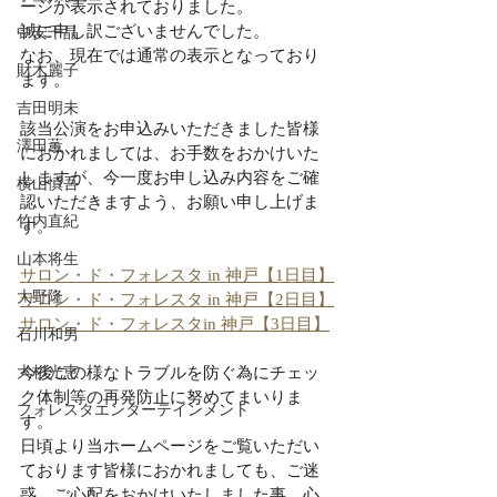
ージが表示されておりました。
誠に申し訳ございませんでした。
中安千晶
なお、現在では通常の表示となっており
財木麗子
ます。
吉田明未
該当公演をお申込みいただきました皆様
澤田薫
におかれましては、お手数をおかけいた
しますが、今一度お申し込み内容をご確
横山慎吾
認いただきますよう、お願い申し上げま
竹内直紀
す。
山本将生
サロン・ド・フォレスタ in 神戸【1日目】
大野隆
サロン・ド・フォレスタ in 神戸【2日目】
サロン・ド・フォレスタin 神戸【3日目】
石川和男
大杉光恵
今後この様なトラブルを防ぐ為にチェッ
ク体制等の再発防止に努めてまいりま
フォレスタエンターテインメント
す。
日頃より当ホームページをご覧いただい
ております皆様におかれましても、ご迷
惑、ご心配をおかけいたしました事、心