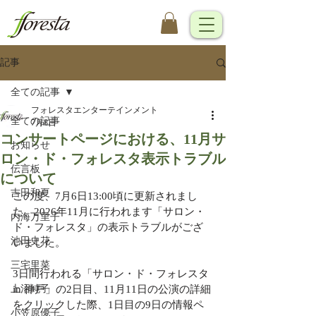
記事
全ての記事
フォレスタエンターテインメント
全ての記事
7月8日
コンサートページにおける、11月サ
お知らせ
ロン・ド・フォレスタ表示トラブル
伝言板
について
吉田和夏
この度、7月6日13:00頃に更新されまし
た、2026年11月に行われます「サロン・
内海万里子
ド・フォレスタ」の表示トラブルがござ
池田史花
いました。
三宅里菜
3日間行われる「サロン・ド・フォレスタ 
上沼純子
in 神戸」の2日目、11月11日の公演の詳細
をクリックした際、1日目の9日の情報ペ
小笠原優子