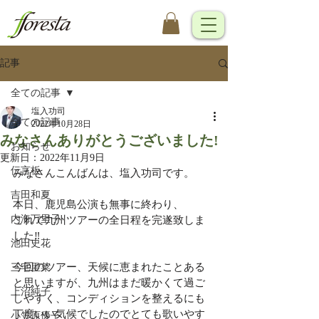
記事
全ての記事
塩入功司
全ての記事
2022年10月28日
みなさんありがとうございました!
お知らせ
更新日：
2022年11月9日
伝言板
みなさんこんばんは、塩入功司です。
吉田和夏
本日、鹿児島公演も無事に終わり、
内海万里子
これで九州ツアーの全日程を完遂致しま
した‼︎
池田史花
今回のツアー、天候に恵まれたことある
三宅里菜
と思いますが、九州はまだ暖かくて過ご
上沼純子
しやすく、コンディションを整えるにも
丁度いい気候でしたのでとても歌いやす
小笠原優子