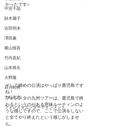
かったです♪
中安千晶
財木麗子
吉田明未
澤田薫
横山慎吾
竹内直紀
山本将生
大野隆
そして締めの公演はやっぱり鹿児島です
石川和男
ね！
大杉光恵
フォレスタの九州ツアーは、鹿児島で終
わるというのがある意味ルーティンのよ
フォレスタエンターテインメント
うな感じですので、ここで公演をしない
と全てやり終えたという感じがしませ
ん。