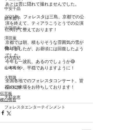
あとは雲に隠れて撮れませんでした。
中安千晶
2025年、フォレスタは三島、京都での公
財木麗子
演を終えて、ティアラこうとうでの公演
吉田明未
に向けて整えております！
澤田薫
京都では朝、積もりそうな雰囲気の雪が
横山慎吾
降りましたが、お昼頃には回復したよう
でした。
竹内直紀
今年も一波乱、あるのでしょうか😅
いやいや、平穏でありますように！
山本将生
大野隆
全国各地でのフォレスタコンサート、皆
様のご来場をお待ちしております！
石川和男
伝言板
大杉光恵
横山慎吾
フォレスタエンターテインメント