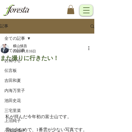
記事
全ての記事
横山慎吾
全ての記事
2025年1月16日
また撮りに行きたい！
お知らせ
伝言板
吉田和夏
内海万里子
池田史花
三宅里菜
私が拝んだ今年初の富士山です。
上沼純子
雪は少なめで、1番雲が少ない写真です。
小笠原優子