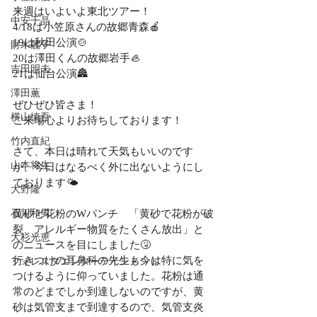
来週はいよいよ東北ツアー！
中安千晶
4/18は小笠原さんの故郷青森🍎
19は秋田公演🍲
財木麗子
20は澤田くんの故郷岩手🦪
吉田明未
21は仙台公演🏯
澤田薫
ぜひぜひ皆さま！
横山慎吾
ご来場心よりお待ちしております！
竹内直紀
さて、本日は晴れて天気もいいのです
山本将生
が、今日はなるべく外に出ないようにし
ております🌤
大野隆
石川和男
黄砂と花粉のWパンチ　「黄砂で花粉が破
裂、アレルギー物質をたくさん放出」と
大杉光恵
のニュースを目にしました🤧
行きつけの耳鼻科の先生も今は特に気を
フォレスタエンターテインメント
つけるように仰っていました。花粉は通
常のどまでしか到達しないのですが、黄
砂は気管支まで到達するので、気管支炎