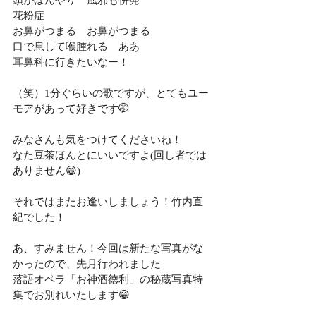
頭がぼんやり　風邪も併発
花粉症
お鼻がつまる　お鼻がつまる
口で息して喉腫れる　ああ
耳鼻科に行きたいなー！
（笑）1分ぐらいの歌ですが、とてもユー
モアがあって好きです🤭
みなさんも気をつけてくださいね！
なた豆茶ほんとにいいですよ(回し者では
ありません😁)
それではまたお逢いしましょう！竹内直
紀でした！
あ、すみません！今回は新たな写真がな
かったので、先月行われました
落語オペラ「お神酒徳利」の秘蔵写真特
集でお別れいたします😁