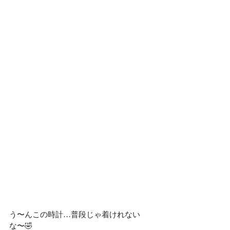
う〜んこの時計…普段じゃ着けれない
な〜🤣