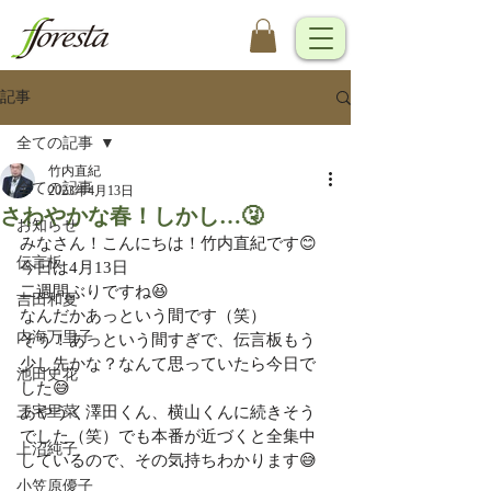
記事
全ての記事
竹内直紀
全ての記事
2023年4月13日
さわやかな春！しかし…🤧
お知らせ
みなさん！こんにちは！竹内直紀です😊
伝言板
今日は4月13日
二週間ぶりですね😆
吉田和夏
なんだかあっという間です（笑）
内海万里子
そう！あっという間すぎで、伝言板もう
少し先かな？なんて思っていたら今日で
池田史花
した😅
三宅里菜
あやうく澤田くん、横山くんに続きそう
でした（笑）でも本番が近づくと全集中
上沼純子
しているので、その気持ちわかります😅
小笠原優子