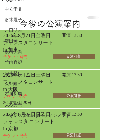
中安千晶
財木麗子
今後の公演案内
吉田明未
2026年8月21日金曜日
開演 13:30
澤田薫
フォレスタコンサート
in 加東
横山慎吾
チケット発売
公演詳細
竹内直紀
山本将生
2026年8月22日土曜日
開演 13:30
フォレスタコンサート
大野隆
in 大阪
石川和男
チケット発売
公演詳細
2026年5月29日
大杉光恵
2026年8月23日日曜日
開演 13:30
フォレスタエンターテインメント
フォレスタ コンサート
in 京都
チケット発売
公演詳細