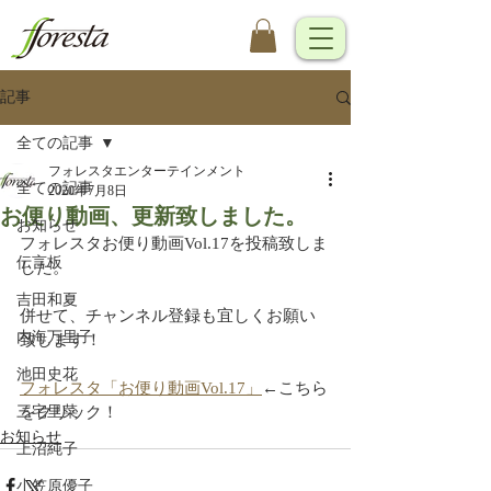
記事
全ての記事
フォレスタエンターテインメント
全ての記事
2020年7月8日
お便り動画、更新致しました。
お知らせ
フォレスタお便り動画Vol.17を投稿致しま
伝言板
した。
吉田和夏
併せて、チャンネル登録も宜しくお願い
内海万里子
致します！
池田史花
フォレスタ「お便り動画Vol.17」
←こちら
三宅里菜
をクリック！
お知らせ
上沼純子
小笠原優子