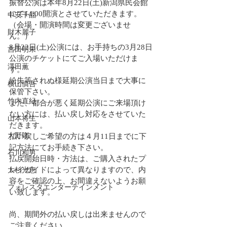
振替公演は本年8月22日(土)新潟県民会館
にて14:00開演とさせていただきます。
中安千晶
（会場・開演時間は変更ございませ
財木麗子
ん。）
8月22日(土)公演には、お手持ちの3月28日
吉田明未
公演のチケットにてご入場いただけま
澤田薫
す。
紛失等されぬ様延期公演当日まで大事に
横山慎吾
保管下さい。
竹内直紀
また、都合が悪く延期公演にご来場頂け
ない方には、払い戻し対応をさせていた
山本将生
だきます。
大野隆
払い戻しご希望の方は４月11日までに下
記方法にてお手続き下さい。
石川和男
払戻開始日時・方法は、ご購入されたプ
レイガイドによって異なりますので、内
大杉光恵
容をご確認の上、お間違えないようお願
フォレスタエンターテインメント
い致します。
尚、期間外の払い戻しは出来ませんので
ご注意ください。