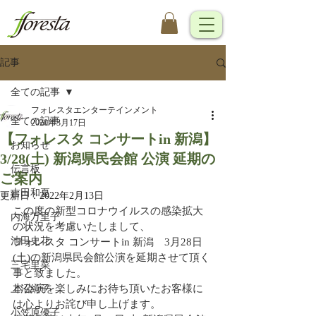
記事
全ての記事
フォレスタエンターテインメント
全ての記事
2020年3月17日
【フォレスタ コンサートin 新潟】
お知らせ
3/28(土) 新潟県民会館 公演 延期の
伝言板
ご案内
吉田和夏
更新日：
2022年2月13日
この度の新型コロナウイルスの感染拡大
内海万里子
の状況を考慮いたしまして、
池田史花
フォレスタ コンサートin 新潟　3月28日
(土)の新潟県民会館公演を延期させて頂く
三宅里菜
事と致ました。
本公演を楽しみにお待ち頂いたお客様に
上沼純子
は心よりお詫び申し上げます。
小笠原優子