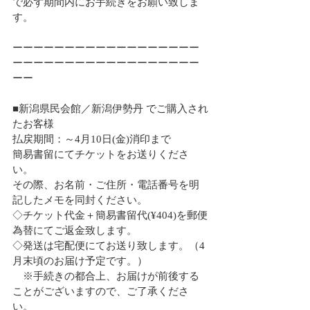
で必ず期間内にお手続きをお願い致しま
す。
ーーーーーーーーーーーーーーーーーー
ーーーーーーーーーーーーーーーーーー
ーー
■新潟県民会館／新潟伊勢丹 でご購入され
たお客様
払戻期間：～4月10日(金)消印まで
簡易書留にてチケットをお送りくださ
い。
その際、お名前・ご住所・電話番号を明
記したメモを同封ください。
◇チケット代金＋簡易書留代(¥404)を郵便
為替にてご返金致します。
◇発送は宅配便にてお送り致します。（4
月末頃のお届け予定です。）
　※手続きの都合上、お届けが前後する
ことがございますので、ご了承くださ
い。