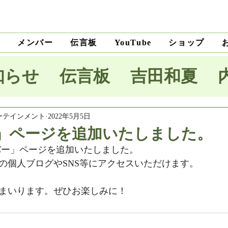
ト
メンバー
伝言板
ショップ
YouTube
知らせ
伝言板
吉田和夏
宅里菜
上沼純子
小笠原優
ーテインメント
2022年5月5日
」ページを追加いたしました。
バー」ページを追加いたしました。
木麗子
吉田明未
澤田薫
の個人ブログやSNS等にアクセスいただけます。
まいります。ぜひお楽しみに！
本将生
大野隆
石川和男