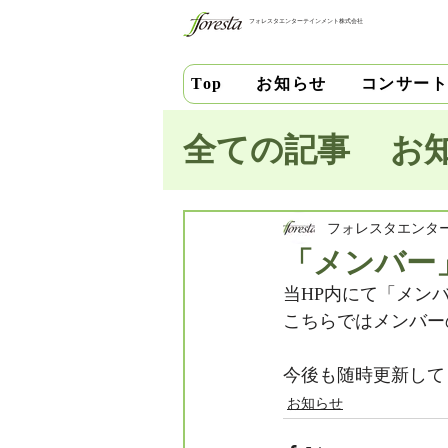
フォレスタエンターテインメント株式会社
お知らせ
コンサー
Top
全ての記事
お
池田史花
三
フォレスタエンタ
「メンバー
当HP内にて「メン
中安千晶
財
こちらではメンバー
今後も随時更新して
竹内直紀
山
お知らせ