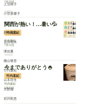
7月25日
上沼純子
小笠原優子
中安千晶
関西が熱い！…暑い💦
財木麗子
竹内直紀
竹内直紀
吉田明未
7月11日
澤田薫
横山慎吾
今までありがとう🍚
竹内直紀
竹内直紀
山本将生
竹内直紀
6月27日
大野隆
石川和男