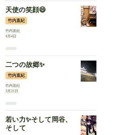
天使の笑顔😄
竹内直紀
竹内直紀
4月4日
二つの故郷✨
竹内直紀
竹内直紀
3月21日
若い力✨そして岡谷、
そして