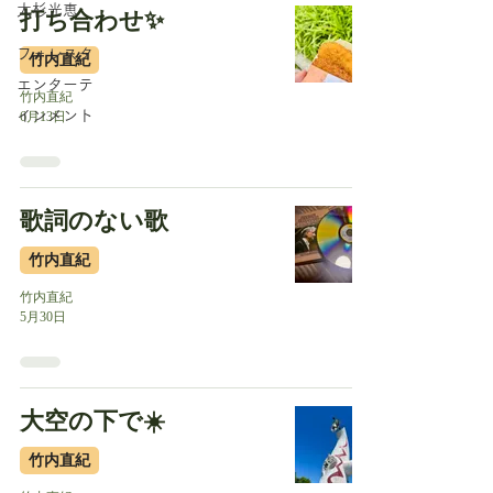
大杉光恵
打ち合わせ✨
フォレスタ
竹内直紀
エンターテ
竹内直紀
インメント
6月13日
歌詞のない歌
竹内直紀
竹内直紀
5月30日
大空の下で☀️
竹内直紀