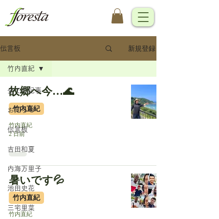
新規登録
伝言板
竹内直紀
故郷へ今…🌊
全ての記事
竹内直紀
お知らせ
竹内直紀
伝言板
2 日前
吉田和夏
内海万里子
暑いです💦
池田史花
竹内直紀
三宅里菜
竹内直紀